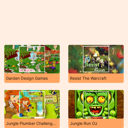
Garden Design Games
Resist The Warcraft
Jungle Plumber Challenge 3
Jungle Run Oz