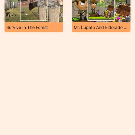
Survive In The Forest
Mr. Lupato And Eldorado Treasure