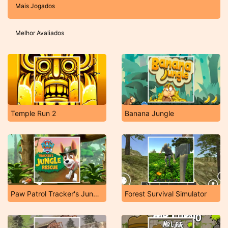
Mais Jogados
Melhor Avaliados
Temple Run 2
Banana Jungle
Paw Patrol Tracker's Jungle Rescue
Forest Survival Simulator