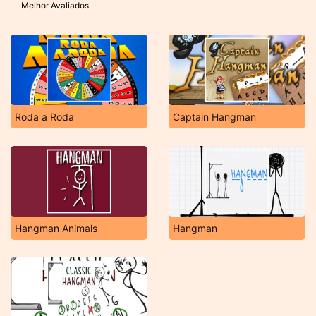
Melhor Avaliados
Roda a Roda
Captain Hangman
Hangman Animals
Hangman