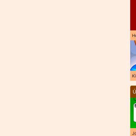
H
K
Ú
J