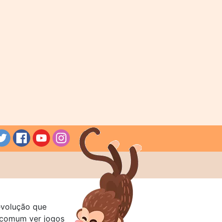
evolução que
a comum ver jogos