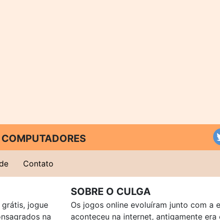
 E COMPUTADORES
ade
Contato
SOBRE O CULGA
grátis, jogue
Os jogos online evoluíram junto com a 
consagrados na
aconteceu na internet, antigamente er