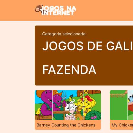
Categoria selecionada:
JOGOS DE GAL
FAZENDA
Barney Counting the Chickens
My Chicke