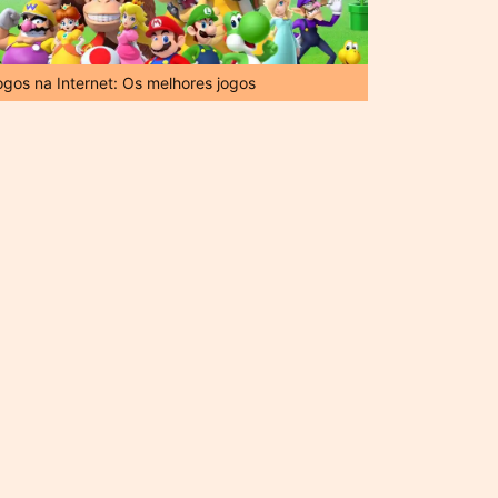
ogos na Internet: Os melhores jogos