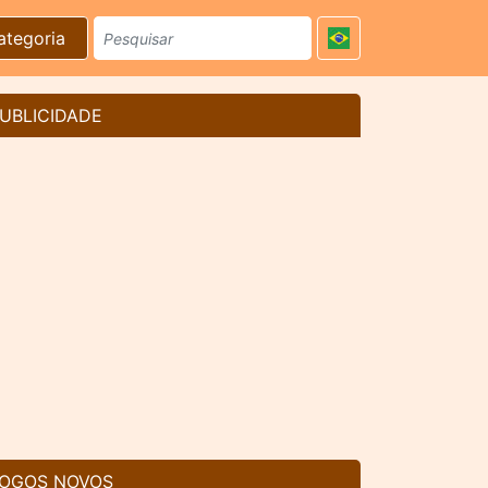
ategoria
UBLICIDADE
OGOS NOVOS