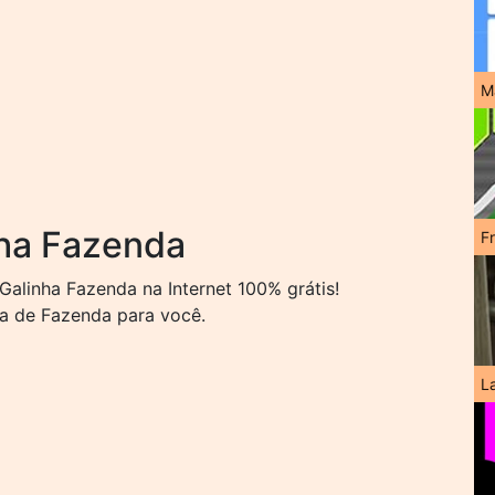
M
nha Fazenda
F
alinha Fazenda na Internet 100% grátis!
a de Fazenda para você.
L