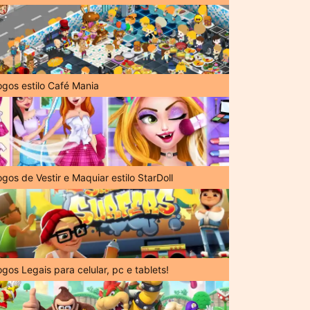
ogos estilo Café Mania
gos de Vestir e Maquiar estilo StarDoll
gos Legais para celular, pc e tablets!