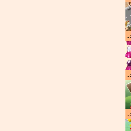
J
Jo
Jo