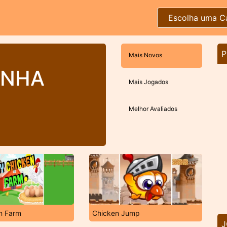
Escolha uma C
P
Mais Novos
INHA
Mais Jogados
Melhor Avaliados
n Farm
Chicken Jump
J