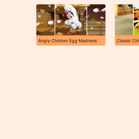
Angry Chicken Egg Madness
Classic Ch