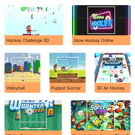
Hockey Challenge 3D
Glow Hockey Online
Volleyball
Puppet Soccer
3D Air Hockey