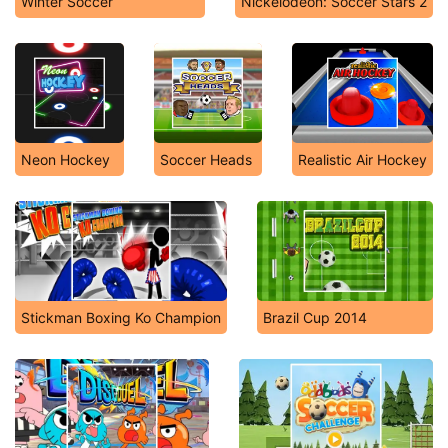
Winter Soccer
Nickelodeon: Soccer Stars 2
Neon Hockey
Soccer Heads
Realistic Air Hockey
Stickman Boxing Ko Champion
Brazil Cup 2014