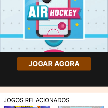
JOGAR AGORA
JOGOS RELACIONADOS