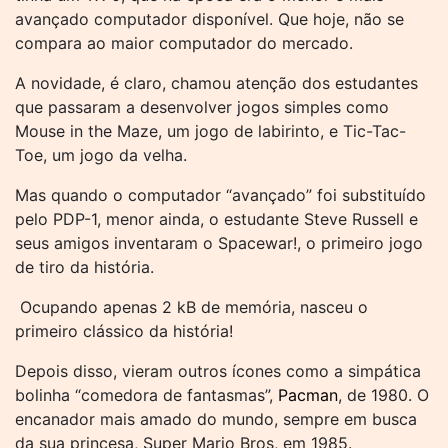
avançado computador disponível. Que hoje, não se
compara ao maior computador do mercado.
A novidade, é claro, chamou atenção dos estudantes
que passaram a desenvolver jogos simples como
Mouse in the Maze, um jogo de labirinto, e Tic-Tac-
Toe, um jogo da velha.
Mas quando o computador “avançado” foi substituído
pelo PDP-1, menor ainda, o estudante Steve Russell e
seus amigos inventaram o Spacewar!, o primeiro jogo
de tiro da história.
Ocupando apenas 2 kB de memória, nasceu o
primeiro clássico da história!
Depois disso, vieram outros ícones como a simpática
bolinha “comedora de fantasmas”,
Pacman
, de 1980. O
encanador mais amado do mundo, sempre em busca
da sua princesa, Super Mario Bros, em 1985.