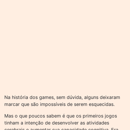
Na história dos games, sem dúvida, alguns deixaram
marcar que são impossíveis de serem esquecidas.
Mas o que poucos sabem é que os primeiros jogos
tinham a intenção de desenvolver as atividades
cerebrais e aumentar sua capacidade cognitiva. Era