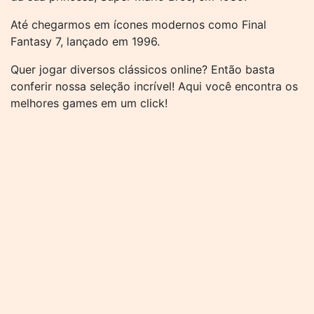
Até chegarmos em ícones modernos como Final
Fantasy 7, lançado em 1996.
Quer jogar diversos clássicos online? Então basta
conferir nossa seleção incrível! Aqui você encontra os
melhores games em um click!