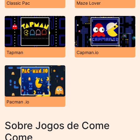
Classic Pac
Maze Lover
Tapman
Capman.io
Pacman .io
Sobre Jogos de Come
Come