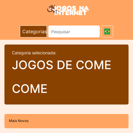
Categorias
Categoria selecionada:
JOGOS DE COME
COME
Mais Novos