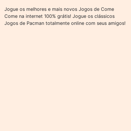
Jogue os melhores e mais novos Jogos de Come
Come na internet 100% grátis! Jogue os clássicos
Jogos de Pacman totalmente online com seus amigos!