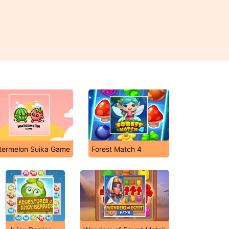
termelon Suika Game
Forest Match 4