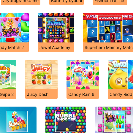
Cryptogram Game
Butterfly Kyodai
Fishdom Online
ndy Match 2
Jewel Academy
Superhero Memory Matc
Swipe 2
Juicy Dash
Candy Rain 6
Candy Riddl