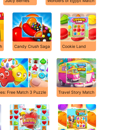
Juicy Berries
Wonders of Egypt Match
h
Candy Crush Saga
Cookie Land
es: Free Match 3 Puzzle
Travel Story Match