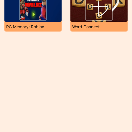
PG Memory: Roblox
Word Connect