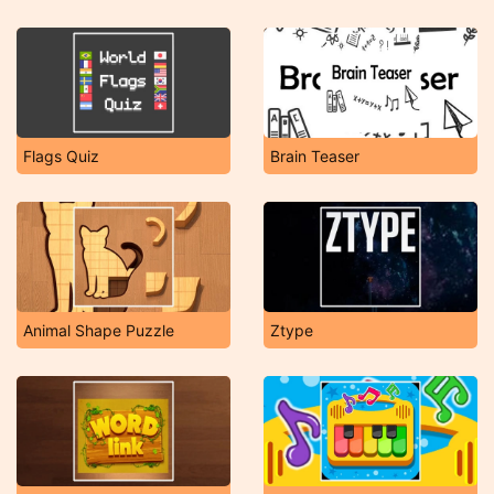
Flags Quiz
Brain Teaser
Animal Shape Puzzle
Ztype