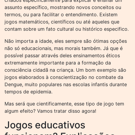
criados especificamente para explicar e ensinar um
assunto específico, mostrando novos conceitos ou
termos, ou para facilitar o entendimento. Existem
jogos matemáticos, científicos ou até aqueles que
contam sobre um fato cultural ou histórico especifico.
Não importa a idade, eles sempre são ótimas opções
não só educacionais, mas morais também. Já que é
possível passar através deles ensinamentos éticos
extremamente importante para a formação da
consciência cidadã na criança. Um bom exemplo são
jogos elaborados à conscientização no combate da
Dengue, muito populares nas escolas infantis durante
tempos de epidemia.
Mas será que cientificamente, esse tipo de jogo tem
algum efeito? Vamos tratar disso agora!
Jogos educativos