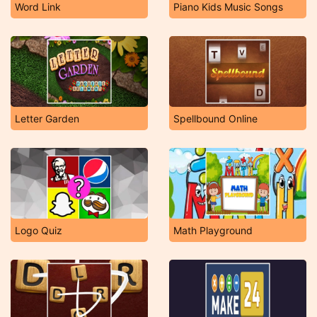
Word Link
Piano Kids Music Songs
Letter Garden
Spellbound Online
Logo Quiz
Math Playground