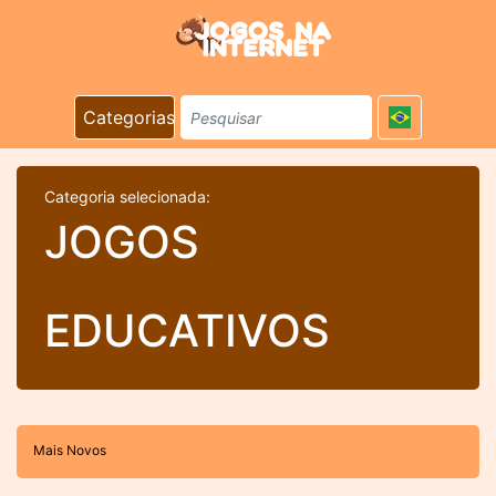
Categorias
Categoria selecionada:
JOGOS
EDUCATIVOS
Mais Novos