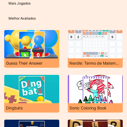
Mais Jogados
Melhor Avaliados
Guess Their Answer
Nerdle: Termo de Matemática
Dingbats
Sonic Coloring Book