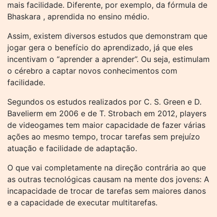
mais facilidade. Diferente, por exemplo, da fórmula de
Bhaskara , aprendida no ensino médio.
Assim, existem diversos estudos que demonstram que
jogar gera o benefício do aprendizado, já que eles
incentivam o “aprender a aprender”. Ou seja, estimulam
o cérebro a captar novos conhecimentos com
facilidade.
Segundos os estudos realizados por C. S. Green e D.
Bavelierm em 2006 e de T. Strobach em 2012, players
de videogames tem maior capacidade de fazer várias
ações ao mesmo tempo, trocar tarefas sem prejuízo
atuação e facilidade de adaptação.
O que vai completamente na direção contrária ao que
as outras tecnológicas causam na mente dos jovens: A
incapacidade de trocar de tarefas sem maiores danos
e a capacidade de executar multitarefas.