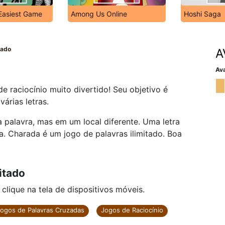
Easiest Game
Among Us Online
Hoshi Saga
tado
A
Ava
e raciocínio muito divertido! Seu objetivo é
árias letras.
a palavra, mas em um local diferente. Uma letra
da. Charada é um jogo de palavras ilimitado. Boa
itado
ique na tela de dispositivos móveis.
ogos de Palavras Cruzadas
Jogos de Raciocínio