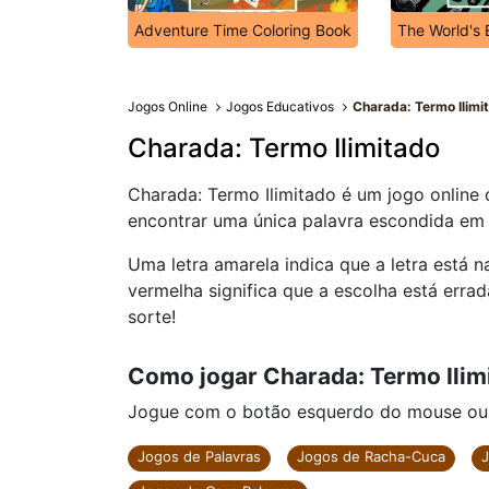
Adventure Time Coloring Book
The World's 
Jogos Online
Jogos Educativos
Charada: Termo Ilimi
Charada: Termo Ilimitado
Charada: Termo Ilimitado é um jogo online d
encontrar uma única palavra escondida em v
Uma letra amarela indica que a letra está n
vermelha significa que a escolha está erra
sorte!
Como jogar Charada: Termo Ilim
Jogue com o botão esquerdo do mouse ou cl
Jogos de Palavras
Jogos de Racha-Cuca
J