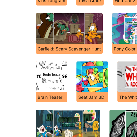
Kids Tangram
Trivia Crack
Find Cat 2
Garfield: Scary Scavenger Hunt
Pony Color
Brain Teaser
Seat Jam 3D
The Whi