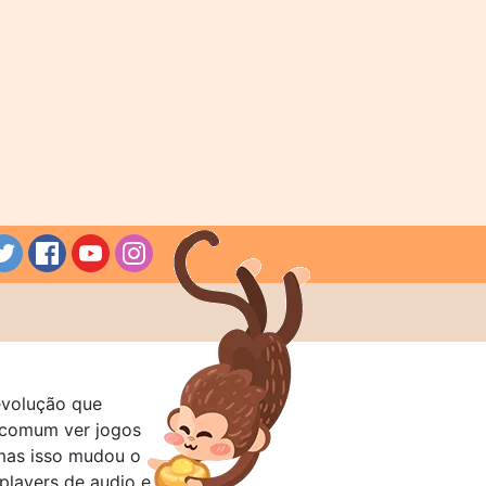
evolução que
a comum ver jogos
mas isso mudou o
layers de audio e