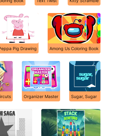
loring Book
Text Twist
Kitty Scramble
Peppa Pig Drawing
Among Us Coloring Book
ircuts
Organizer Master
Sugar, Sugar