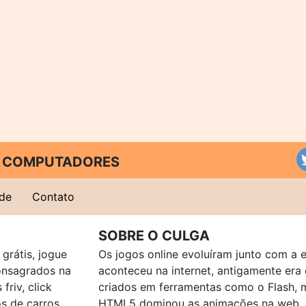
 E COMPUTADORES
ade
Contato
SOBRE O CULGA
grátis, jogue
Os jogos online evoluíram junto com a 
consagrados na
aconteceu na internet, antigamente er
friv, click
criados em ferramentas como o Flash, 
os de carros,
HTML5 dominou as animações na web, p