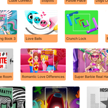
Cube Connect
Stopots
Purble Place
Dogs Co
ing Book 3
Love Balls
Crunch Lock
te Room
Romantic Love Differences
Super Barbie Real Ha