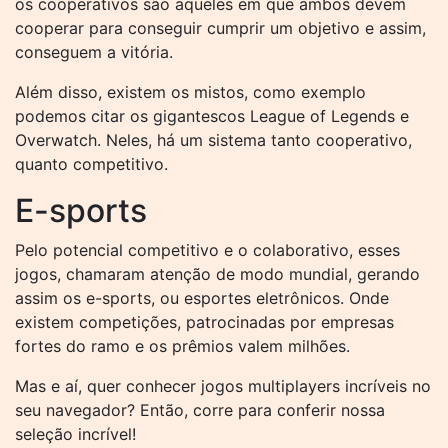
os cooperativos são aqueles em que ambos devem
cooperar para conseguir cumprir um objetivo e assim,
conseguem a vitória.
Além disso, existem os mistos, como exemplo
podemos citar os gigantescos League of Legends e
Overwatch. Neles, há um sistema tanto cooperativo,
quanto competitivo.
E-sports
Pelo potencial competitivo e o colaborativo, esses
jogos, chamaram atenção de modo mundial, gerando
assim os e-sports, ou esportes eletrônicos. Onde
existem competições, patrocinadas por empresas
fortes do ramo e os prêmios valem milhões.
Mas e aí, quer conhecer jogos multiplayers incríveis no
seu navegador? Então, corre para conferir nossa
seleção incrível!