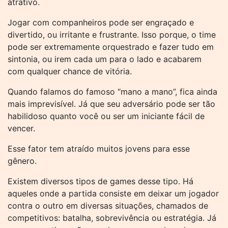
atrativo.
Jogar com companheiros pode ser engraçado e
divertido, ou irritante e frustrante. Isso porque, o time
pode ser extremamente orquestrado e fazer tudo em
sintonia, ou irem cada um para o lado e acabarem
com qualquer chance de vitória.
Quando falamos do famoso “mano a mano”, fica ainda
mais imprevisível. Já que seu adversário pode ser tão
habilidoso quanto você ou ser um iniciante fácil de
vencer.
Esse fator tem atraído muitos jovens para esse
gênero.
Existem diversos tipos de games desse tipo. Há
aqueles onde a partida consiste em deixar um jogador
contra o outro em diversas situações, chamados de
competitivos: batalha, sobrevivência ou estratégia. Já