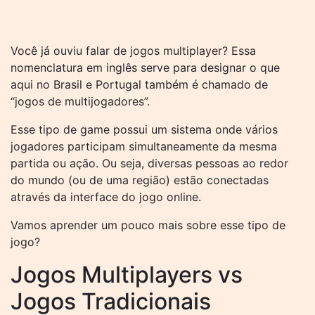
Você já ouviu falar de jogos multiplayer? Essa
nomenclatura em inglês serve para designar o que
aqui no Brasil e Portugal também é chamado de
“jogos de multijogadores”.
Esse tipo de game possui um sistema onde vários
jogadores participam simultaneamente da mesma
partida ou ação. Ou seja, diversas pessoas ao redor
do mundo (ou de uma região) estão conectadas
através da interface do jogo online.
Vamos aprender um pouco mais sobre esse tipo de
jogo?
Jogos Multiplayers vs
Jogos Tradicionais