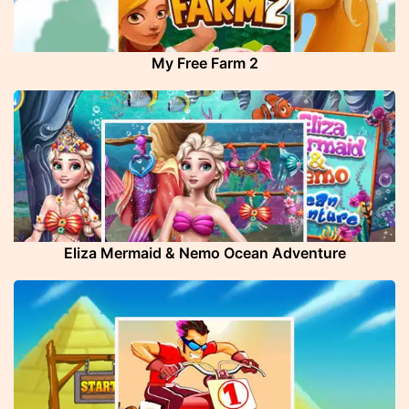
My Free Farm 2
Eliza Mermaid & Nemo Ocean Adventure