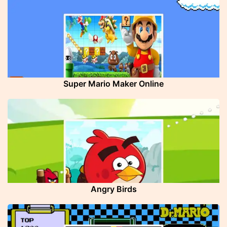
Super Mario Maker Online
Angry Birds