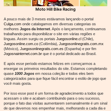
Moto Hill Bike Racing
A pouco mais de 3 meses estávamos lançando o portal 
Culga.com
 onde catalogamos em diversas categorias os 
melhores 
Jogos da Internet
. Após o lançamento, continuamos 
trabalhando para disponibilizar o site em várias regiões e 
línguas. Assim surgiu os portais 
Juegosonline.cl
 (Chile), 
Juegosonline.com.co
 (Colômbia), 
Juegosonlinegratis.com.mx
(México), 
Juegosonlinegratis.com.es
 (Espanha) e por fim 
Jogosnainternet.com.br
 que é o portal dedicado ao Brasil.

E após esse período estamos felizes em começarmos a 
enxergar os primeiros resultados do site. Estamos completando 
quase 
1000 Jogos 
em nossa coleção e todos eles bem 
categorizados para que fique fácil encontrar o estilo de jogo que 
você mais gosta. 

Por isso esse post é um forma de agradecimento a todos que 
acessam o site e acabam contribuindo para o seu sucesso, 
porque o fato das visitas aumentarem semanalmente é um sinal 
de que devemos nos empenhar mais, melhorando a cada dia e 