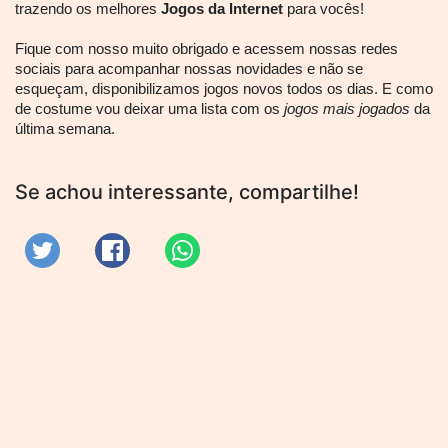
trazendo os melhores 
Jogos da Internet
 para vocês!

Fique com nosso muito obrigado e acessem nossas redes 
sociais para acompanhar nossas novidades e não se 
esqueçam, disponibilizamos jogos novos todos os dias. E como 
de costume vou deixar uma lista com os 
jogos mais jogados
 da 
Se achou interessante, compartilhe!