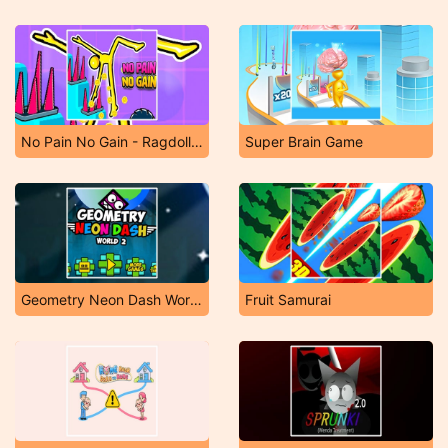
No Pain No Gain - Ragdoll Sandbox
Super Brain Game
Geometry Neon Dash World 2
Fruit Samurai