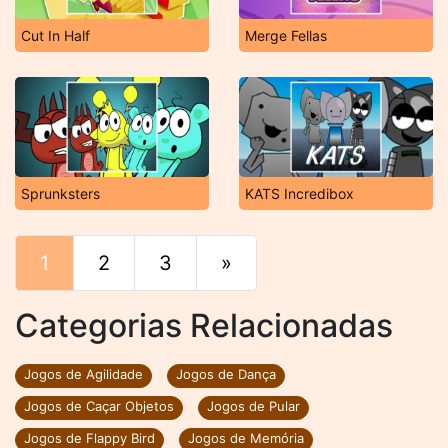
Cut In Half
Merge Fellas
Sprunksters
KATS Incredibox
1
2
3
»
Fim
Categorias Relacionadas
Jogos de Agilidade
Jogos de Dança
Jogos de Caçar Objetos
Jogos de Pular
Jogos de Flappy Bird
Jogos de Memória