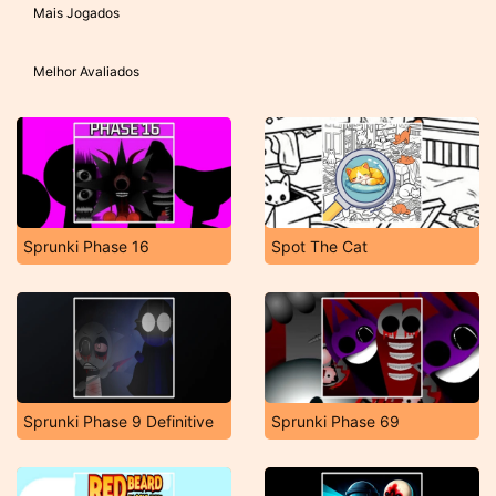
Mais Jogados
Melhor Avaliados
Sprunki Phase 16
Spot The Cat
Sprunki Phase 9 Definitive
Sprunki Phase 69