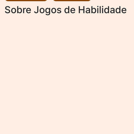
Sobre Jogos de Habilidade