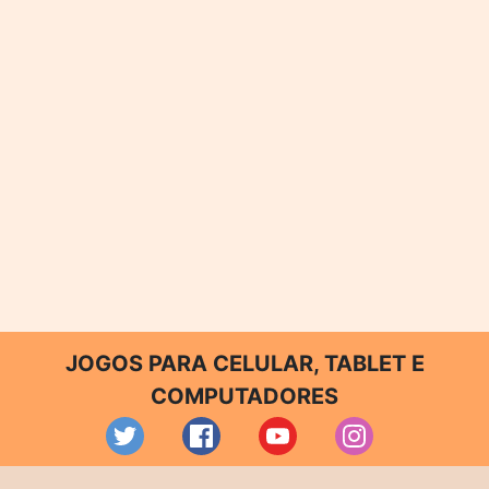
JOGOS PARA CELULAR, TABLET E
COMPUTADORES