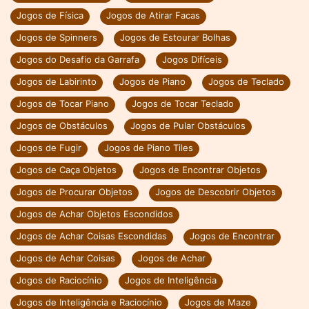
Jogos de Física
Jogos de Atirar Facas
Jogos de Spinners
Jogos de Estourar Bolhas
Jogos do Desafio da Garrafa
Jogos Difíceis
Jogos de Labirinto
Jogos de Piano
Jogos de Teclado
Jogos de Tocar Piano
Jogos de Tocar Teclado
Jogos de Obstáculos
Jogos de Pular Obstáculos
Jogos de Fugir
Jogos de Piano Tiles
Jogos de Caça Objetos
Jogos de Encontrar Objetos
Jogos de Procurar Objetos
Jogos de Descobrir Objetos
Jogos de Achar Objetos Escondidos
Jogos de Achar Coisas Escondidas
Jogos de Encontrar
Jogos de Achar Coisas
Jogos de Achar
Jogos de Raciocínio
Jogos de Inteligência
Jogos de Inteligência e Raciocínio
Jogos de Maze