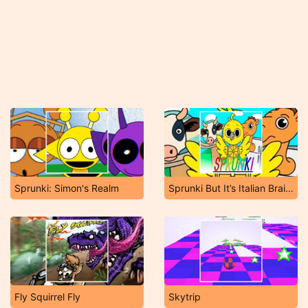
Sprunki: Simon's Realm
Sprunki But It’s Italian Brainrot
Fly Squirrel Fly
Skytrip