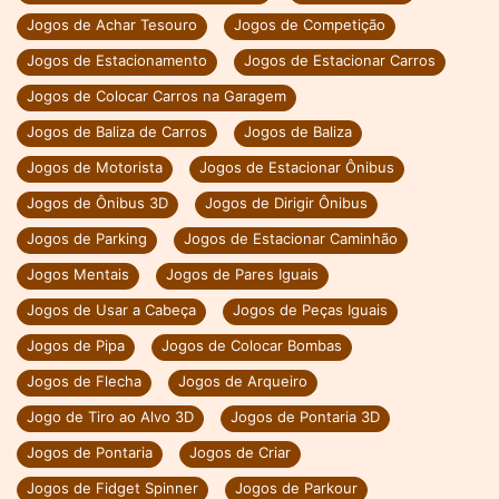
Jogos de Achar Tesouro
Jogos de Competição
Jogos de Estacionamento
Jogos de Estacionar Carros
Jogos de Colocar Carros na Garagem
Jogos de Baliza de Carros
Jogos de Baliza
Jogos de Motorista
Jogos de Estacionar Ônibus
Jogos de Ônibus 3D
Jogos de Dirigir Ônibus
Jogos de Parking
Jogos de Estacionar Caminhão
Jogos Mentais
Jogos de Pares Iguais
Jogos de Usar a Cabeça
Jogos de Peças Iguais
Jogos de Pipa
Jogos de Colocar Bombas
Jogos de Flecha
Jogos de Arqueiro
Jogo de Tiro ao Alvo 3D
Jogos de Pontaria 3D
Jogos de Pontaria
Jogos de Criar
Jogos de Fidget Spinner
Jogos de Parkour