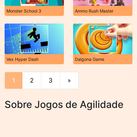
Monster School 3
Ammo Rush Master
Vex Hyper Dash
Dalgona Game
1
2
3
»
Fim
Sobre Jogos de Agilidade