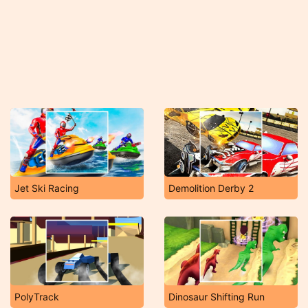
Jet Ski Racing
Demolition Derby 2
PolyTrack
Dinosaur Shifting Run