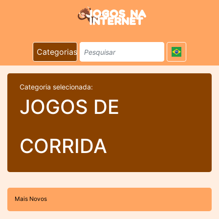
Categorias
Categoria selecionada:
JOGOS DE
CORRIDA
Mais Novos