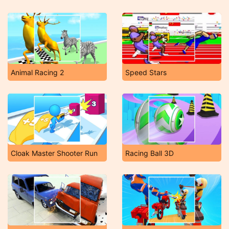
Animal Racing 2
Speed Stars
Cloak Master Shooter Run
Racing Ball 3D