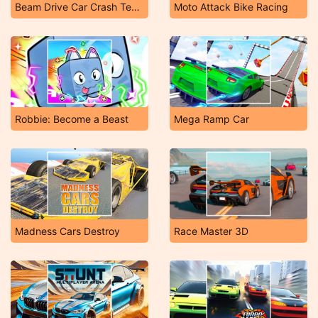
Beam Drive Car Crash Test Simulator
Moto Attack Bike Racing
Robbie: Become a Beast
Mega Ramp Car
Madness Cars Destroy
Race Master 3D