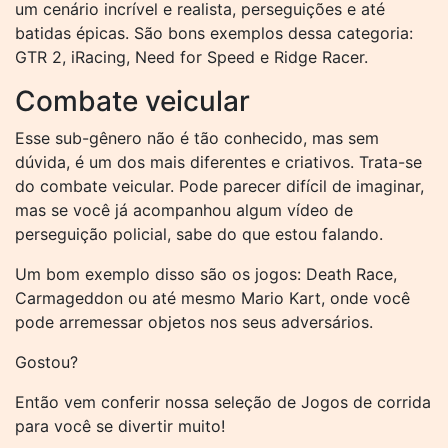
um cenário incrível e realista, perseguições e até
batidas épicas. São bons exemplos dessa categoria:
GTR 2, iRacing, Need for Speed e Ridge Racer.
Combate veicular
Esse sub-gênero não é tão conhecido, mas sem
dúvida, é um dos mais diferentes e criativos. Trata-se
do combate veicular. Pode parecer difícil de imaginar,
mas se você já acompanhou algum vídeo de
perseguição policial, sabe do que estou falando.
Um bom exemplo disso são os jogos: Death Race,
Carmageddon ou até mesmo Mario Kart, onde você
pode arremessar objetos nos seus adversários.
Gostou?
Então vem conferir nossa seleção de Jogos de corrida
para você se divertir muito!