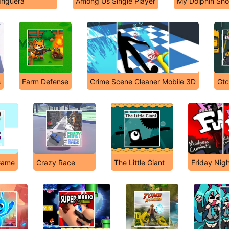
riguera
Among Us Single Player
My Dolphin Sho
s
Farm Defense
Crime Scene Cleaner Mobile 3D
Gtc
Game
Crazy Race
The Little Giant
Friday Nigh