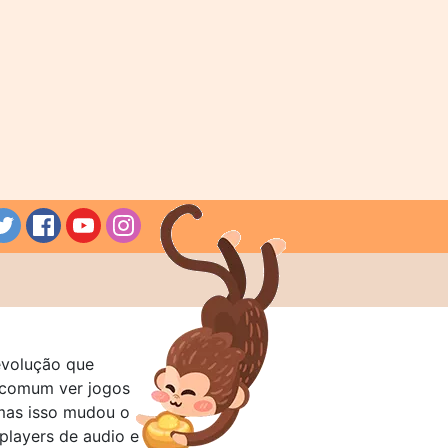
evolução que
a comum ver jogos
mas isso mudou o
layers de audio e