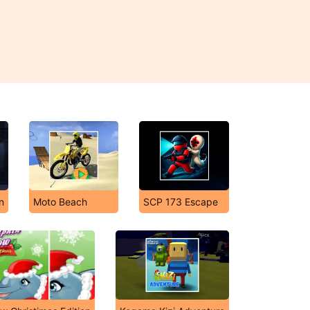
n
Moto Beach
SCP 173 Escape