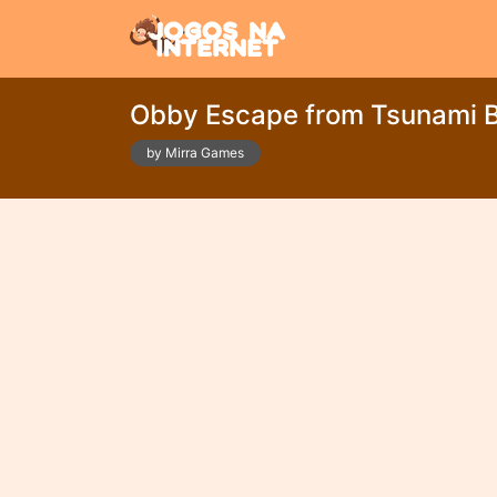
Obby Escape from Tsunami B
by Mirra Games