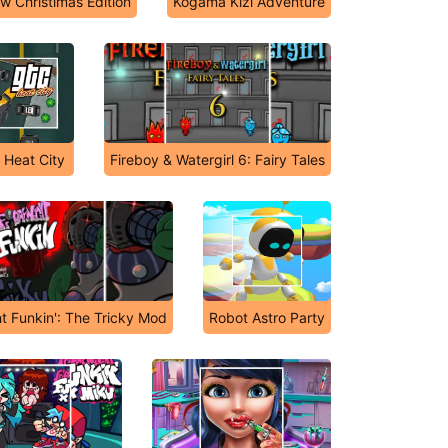
w Christimas Edition
Kogama Kizi Adventure
 Heat City
Fireboy & Watergirl 6: Fairy Tales
t Funkin': The Tricky Mod
Robot Astro Party