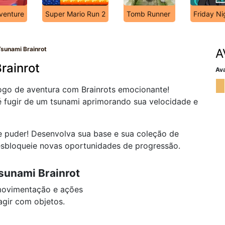
venture
Super Mario Run 2
Tomb Runner
Friday Ni
sunami Brainrot
A
rainrot
Ava
ogo de aventura com Brainrots emocionante!
é fugir de um tsunami aprimorando sua velocidade e
e puder! Desenvolva sua base e sua coleção de
desbloqueie novas oportunidades de progressão.
sunami Brainrot
movimentação e ações
gir com objetos.