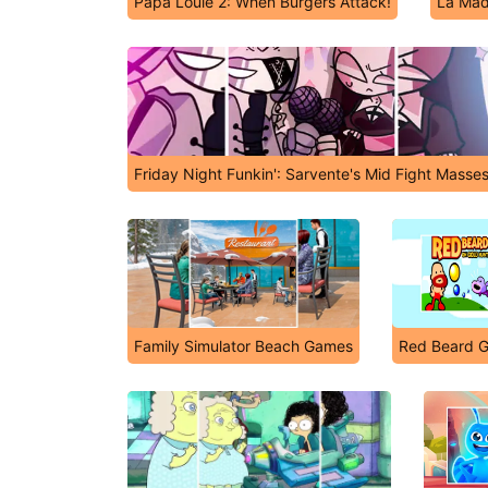
Papa Louie 2: When Burgers Attack!
La Mad
Friday Night Funkin': Sarvente's Mid Fight Masse
Family Simulator Beach Games
Red Beard 