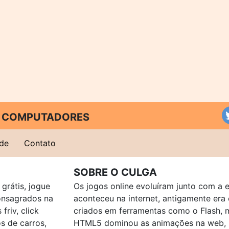
 E COMPUTADORES
ade
Contato
SOBRE O CULGA
grátis, jogue
Os jogos online evoluíram junto com a 
consagrados na
aconteceu na internet, antigamente er
friv, click
criados em ferramentas como o Flash, 
os de carros,
HTML5 dominou as animações na web, p