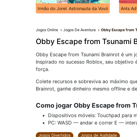
Irmão do Jorel: Astronauta da Vovó
Ants Ad
Jogos Online
Jogos De Aventura
Obby Escape from T
Obby Escape from Tsunami B
Obby Escape from Tsunami Brainrot é um j
Inspirado no sucesso Roblox, seu objetivo 
força.
Colete recursos e sobreviva ao máximo qu
Brainrot, ganhe dinheiro mesmo offline e 
Como jogar Obby Escape from T
Dispositivos móveis: Touchpad para 
PC: WASD — andar e correr E — intera
Jogos Divertidos
Jogos de Agilidade