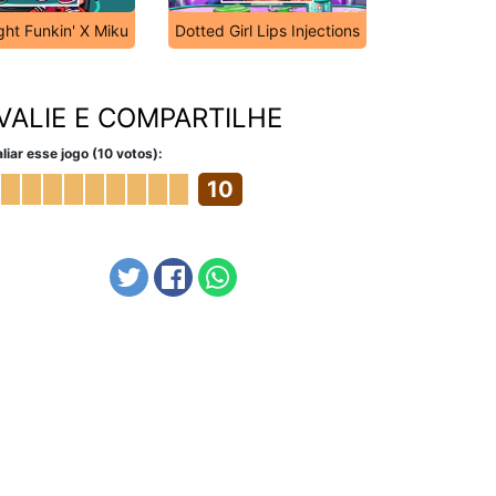
ght Funkin' X Miku
Dotted Girl Lips Injections
VALIE E COMPARTILHE
liar esse jogo (10 votos):
10