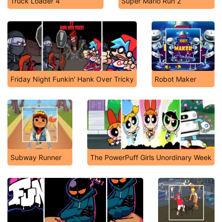
Truck Loader 4
Super Mario Run 2
Friday Night Funkin' Hank Over Tricky
Robot Maker
Subway Runner
The PowerPuff Girls Unordinary Week