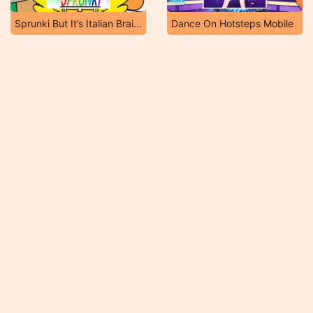
Sprunki But It’s Italian Brainrot
Dance On Hotsteps Mobile