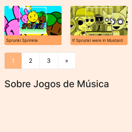
Sprunki Sprinkle
If Sprunki were in Mustard
1
2
3
»
Fim
Sobre Jogos de Música