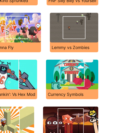
Kino Sprunked
FNF Silly Billy vs Yourself
nna Fly
Lemmy vs Zombies
unkin': Vs Hex Mod
Currency Symbols