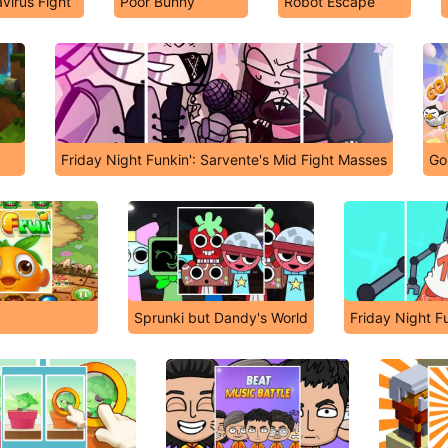
virus Fight
Poor Bunny
Robot Escape
Friday Night Funkin': Sarvente's Mid Fight Masses
Go
Sprunki but Dandy's World
Friday Night F