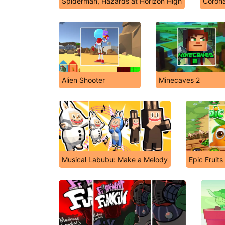
Spiderman, Hazards at Horizon High
Corona
Alien Shooter
Minecaves 2
Musical Labubu: Make a Melody
Epic Fruits