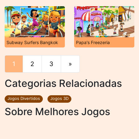
Subway Surfers Bangkok
Papa's Freezeria
1
2
3
»
Fim
Categorias Relacionadas
Jogos Divertidos
Jogos 3D
Sobre Melhores Jogos