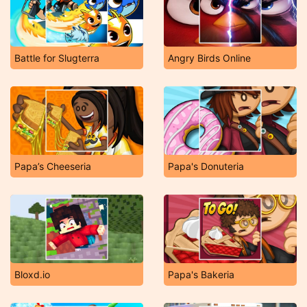
Battle for Slugterra
Angry Birds Online
Papa’s Cheeseria
Papa's Donuteria
Bloxd.io
Papa's Bakeria