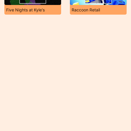
Five Nights at Kyle's
Raccoon Retail