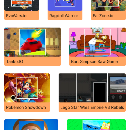
EvoWars.io
Ragdoll Warrior
FallZone.io
Tanko.IO
Bart Simpson Saw Game
Pokémon Showdown
Lego Star Wars Empire VS Rebels