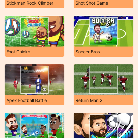
Stickman Rock Climber
Shot Shot Game
Foot Chinko
Soccer Bros
Apex Football Battle
Return Man 2