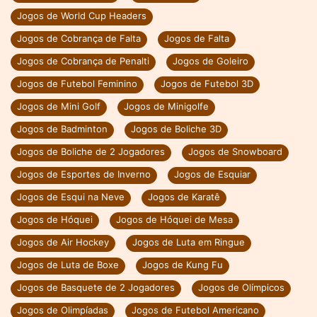
Jogos de World Cup Headers
Jogos de Cobrança de Falta
Jogos de Falta
Jogos de Cobrança de Penalti
Jogos de Goleiro
Jogos de Futebol Feminino
Jogos de Futebol 3D
Jogos de Mini Golf
Jogos de Minigolfe
Jogos de Badminton
Jogos de Boliche 3D
Jogos de Boliche de 2 Jogadores
Jogos de Snowboard
Jogos de Esportes de Inverno
Jogos de Esquiar
Jogos de Esqui na Neve
Jogos de Karatê
Jogos de Hóquei
Jogos de Hóquei de Mesa
Jogos de Air Hockey
Jogos de Luta em Ringue
Jogos de Luta de Boxe
Jogos de Kung Fu
Jogos de Basquete de 2 Jogadores
Jogos de Olímpicos
Jogos de Olimpíadas
Jogos de Futebol Americano