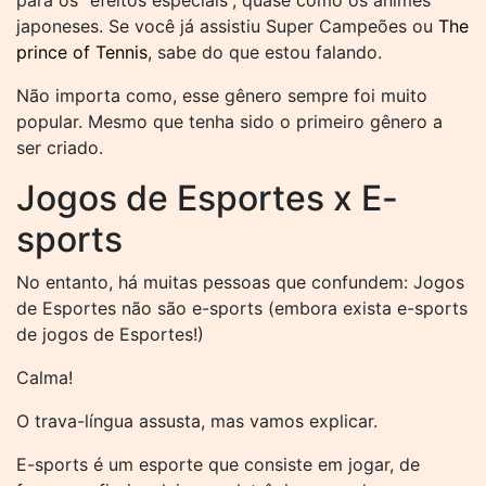
para os “efeitos especiais”, quase como os animes
japoneses. Se você já assistiu Super Campeões ou
The
prince of Tennis
, sabe do que estou falando.
Não importa como, esse gênero sempre foi muito
popular. Mesmo que tenha sido o primeiro gênero a
ser criado.
Jogos de Esportes x E-
sports
No entanto, há muitas pessoas que confundem: Jogos
de Esportes não são e-sports (embora exista e-sports
de jogos de Esportes!)
Calma!
O trava-língua assusta, mas vamos explicar.
E-sports é um esporte que consiste em jogar, de