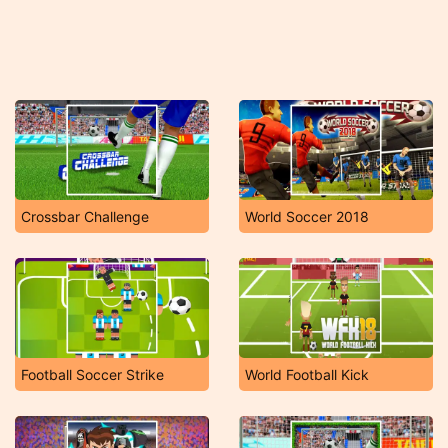
Crossbar Challenge
World Soccer 2018
Football Soccer Strike
World Football Kick