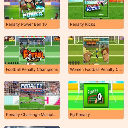
Penalty Power Ben 10
Penalty Kicks
Football Penalty Champions
Women Football Penalty Champions
Penalty Challenge Multiplayer
Eg Penalty