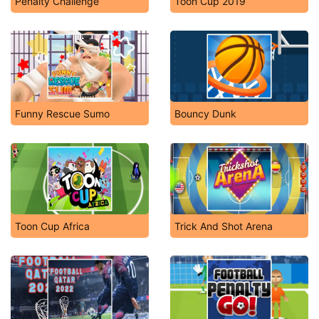
Penalty Challenge
Toon Cup 2019
Funny Rescue Sumo
Bouncy Dunk
Toon Cup Africa
Trick And Shot Arena