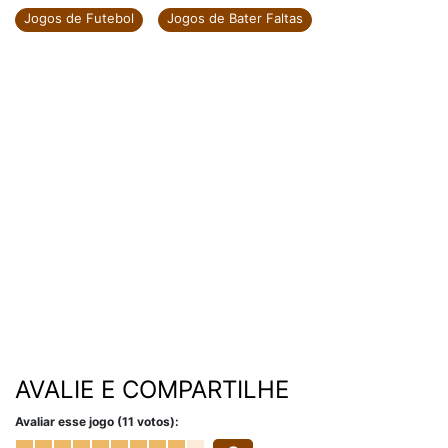
Jogos de Futebol
Jogos de Bater Faltas
AVALIE E COMPARTILHE
Avaliar esse jogo (11 votos):