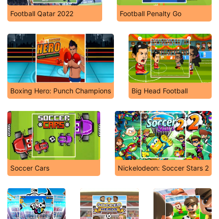
Football Qatar 2022
Football Penalty Go
Boxing Hero: Punch Champions
Big Head Football
Soccer Cars
Nickelodeon: Soccer Stars 2