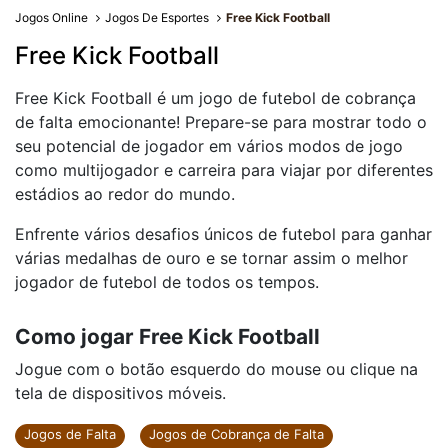
Jogos Online
Jogos De Esportes
Free Kick Football
Free Kick Football
Free Kick Football é um jogo de futebol de cobrança
de falta emocionante! Prepare-se para mostrar todo o
seu potencial de jogador em vários modos de jogo
como multijogador e carreira para viajar por diferentes
estádios ao redor do mundo.
Enfrente vários desafios únicos de futebol para ganhar
várias medalhas de ouro e se tornar assim o melhor
jogador de futebol de todos os tempos.
Como jogar Free Kick Football
Jogue com o botão esquerdo do mouse ou clique na
tela de dispositivos móveis.
Jogos de Falta
Jogos de Cobrança de Falta