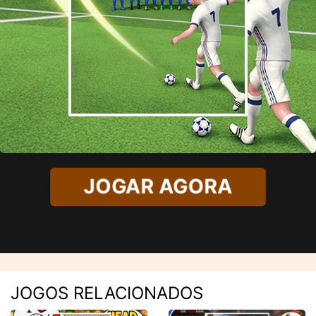
JOGAR AGORA
JOGOS RELACIONADOS