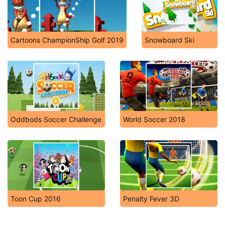
Cartoons ChampionShip Golf 2019
Snowboard Ski
Oddbods Soccer Challenge
World Soccer 2018
Toon Cup 2016
Penalty Fever 3D