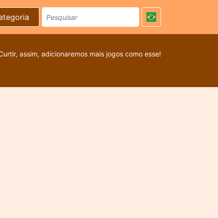
ategoria
Curtir, assim, adicionaremos mais jogos como esse!