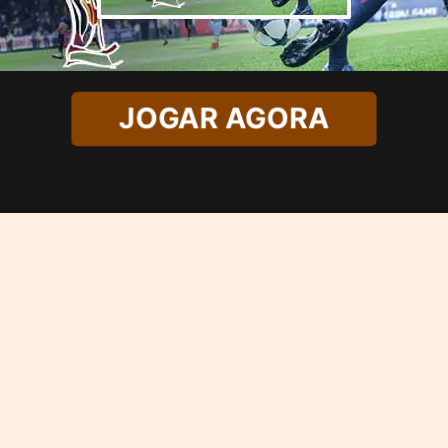
JOGAR AGORA