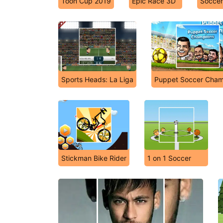
Toon Cup 2019
Epic Race 3D
Soccer
Sports Heads: La Liga
Puppet Soccer Cham
Stickman Bike Rider
1 on 1 Soccer