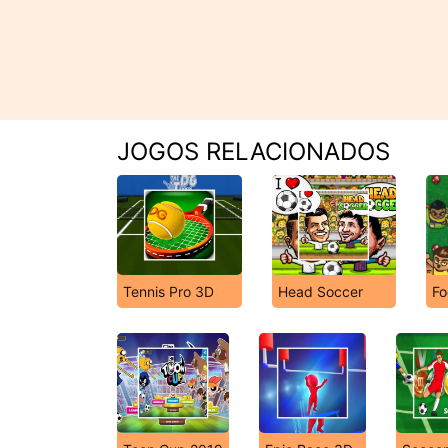
JOGOS RELACIONADOS
Tennis Pro 3D
Head Soccer
Fo