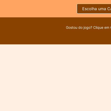
Escolha uma C
Gostou do jogo? Clique em 