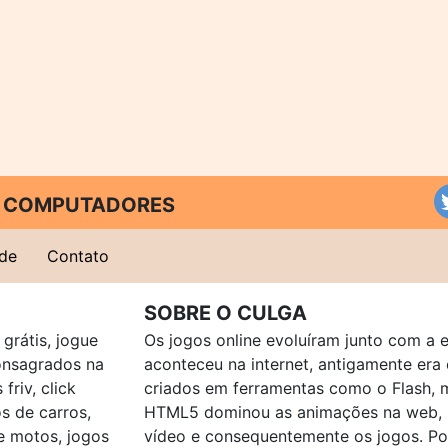
 E COMPUTADORES
ade
Contato
SOBRE O CULGA
grátis, jogue
Os jogos online evoluíram junto com a 
consagrados na
aconteceu na internet, antigamente er
friv, click
criados em ferramentas como o Flash, 
os de carros,
HTML5 dominou as animações na web, p
e motos, jogos
vídeo e consequentemente os jogos. Po