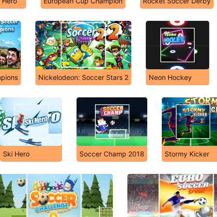
 Hero
European Cup Champion
Rocket Soccer Derby
pions
Nickelodeon: Soccer Stars 2
Neon Hockey
Ski Hero
Soccer Champ 2018
Stormy Kicker