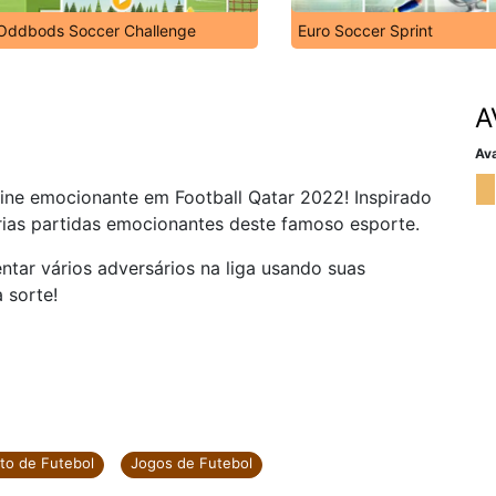
Oddbods Soccer Challenge
Euro Soccer Sprint
A
Ava
line emocionante em Football Qatar 2022! Inspirado
ias partidas emocionantes deste famoso esporte.
ntar vários adversários na liga usando suas
 sorte!
o de Futebol
Jogos de Futebol