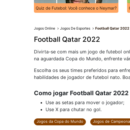
Quiz de Futebol: Você conhece o Neymar?
Jogos Online
Jogos De Esportes
Football Qatar 2022
Football Qatar 2022
Divirta-se com mais um jogo de futebol on
na aguardada Copa do Mundo, enfrente vár
Escolha os seus times preferidos para enfre
habilidades de jogador de futebol nato. Boa
Como jogar Football Qatar 2022
Use as setas para mover o jogador;
Use X para chutar no gol.
Jogos da Copa do Mundo
Jogos de Campeonat