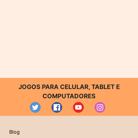
JOGOS PARA CELULAR, TABLET E
COMPUTADORES
Blog