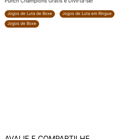
Punch Champions Grátis e Divirta-se!
Jogos de Luta de Boxe
Jogos de Luta em Ringue
Jogos de Boxe
AVALIE E COMPARTILHE