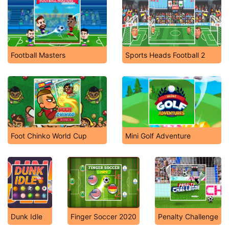
Football Masters
Sports Heads Football 2
Foot Chinko World Cup
Mini Golf Adventure
Dunk Idle
Finger Soccer 2020
Penalty Challenge