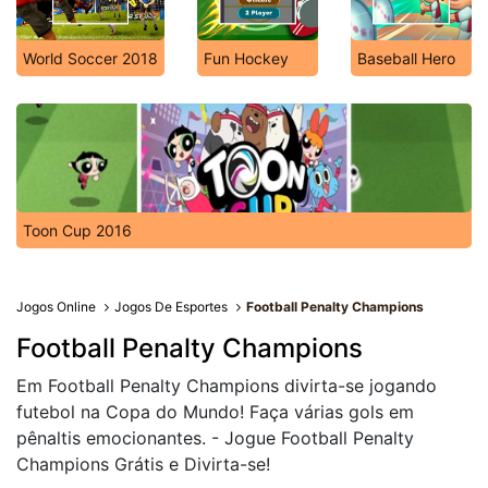
World Soccer 2018
Fun Hockey
Baseball Hero
Toon Cup 2016
Jogos Online
Jogos De Esportes
Football Penalty Champions
Football Penalty Champions
Em Football Penalty Champions divirta-se jogando
futebol na Copa do Mundo! Faça várias gols em
pênaltis emocionantes. - Jogue Football Penalty
Champions Grátis e Divirta-se!