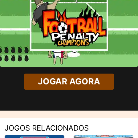
JOGAR AGORA
JOGOS RELACIONADOS