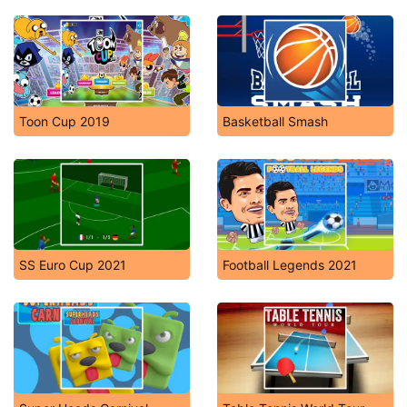
Toon Cup 2019
Basketball Smash
SS Euro Cup 2021
Football Legends 2021