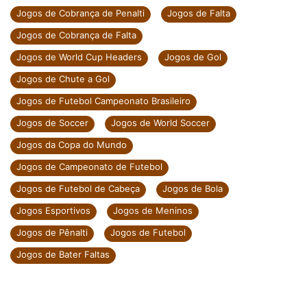
Jogos de Cobrança de Penalti
Jogos de Falta
Jogos de Cobrança de Falta
Jogos de World Cup Headers
Jogos de Gol
Jogos de Chute a Gol
Jogos de Futebol Campeonato Brasileiro
Jogos de Soccer
Jogos de World Soccer
Jogos da Copa do Mundo
Jogos de Campeonato de Futebol
Jogos de Futebol de Cabeça
Jogos de Bola
Jogos Esportivos
Jogos de Meninos
Jogos de Pênalti
Jogos de Futebol
Jogos de Bater Faltas