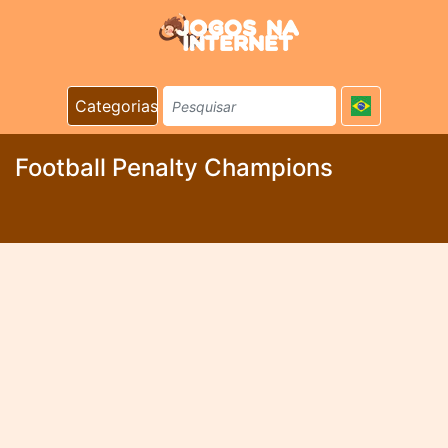
Categorias
Football Penalty Champions