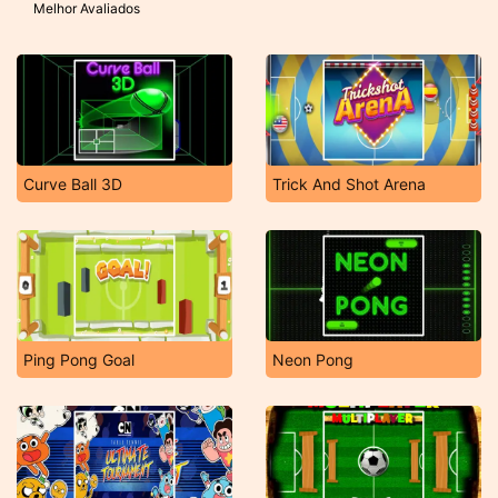
Melhor Avaliados
Curve Ball 3D
Trick And Shot Arena
Ping Pong Goal
Neon Pong