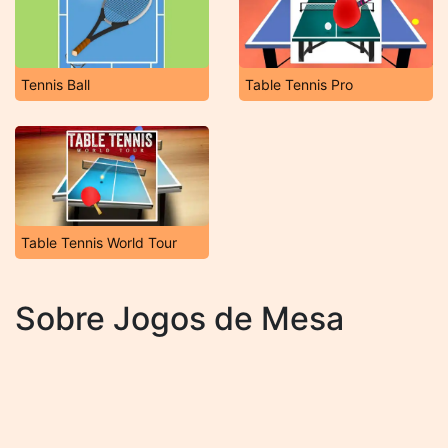
Tennis Ball
Table Tennis Pro
Table Tennis World Tour
Sobre Jogos de Mesa