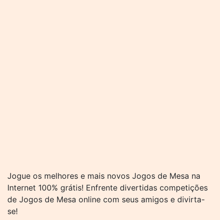
Jogue os melhores e mais novos Jogos de Mesa na
Internet 100% grátis! Enfrente divertidas competições
de Jogos de Mesa online com seus amigos e divirta-
se!