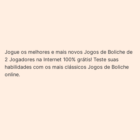
Jogue os melhores e mais novos Jogos de Boliche de
2 Jogadores na Internet 100% grátis! Teste suas
habilidades com os mais clássicos Jogos de Boliche
online.