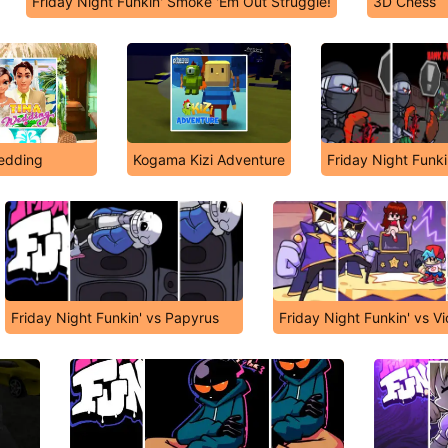
Friday Night Funkin' Smoke 'Em Out Struggle!
3D Chess
edding
Kogama Kizi Adventure
Friday Night Funk
Friday Night Funkin' vs Papyrus
Friday Night Funkin' vs Vi