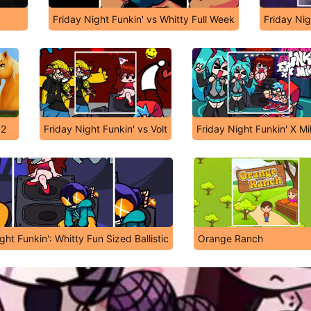
Friday Night Funkin' vs Whitty Full Week
Friday Ni
 2
Friday Night Funkin' vs Volt
Friday Night Funkin' X M
ght Funkin': Whitty Fun Sized Ballistic
Orange Ranch