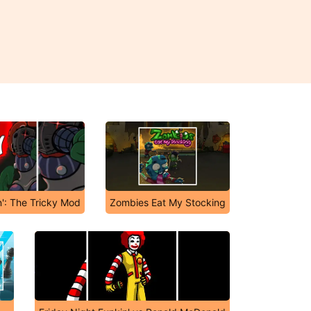
n': The Tricky Mod
Zombies Eat My Stocking