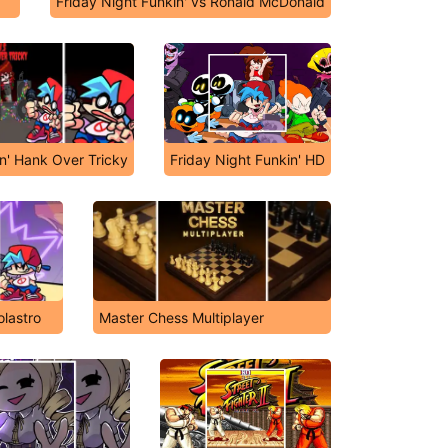
Friday Night Funkin' vs Ronald McDonald
in' Hank Over Tricky
Friday Night Funkin' HD
olastro
Master Chess Multiplayer