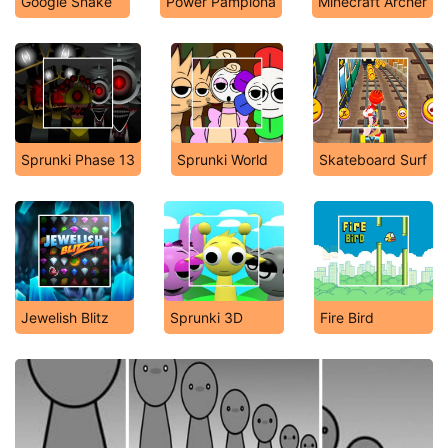
Google Snake
Power Pamplona
Minecraft Archer
Sprunki Phase 13
Sprunki World
Skateboard Surf
Jewelish Blitz
Sprunki 3D
Fire Bird