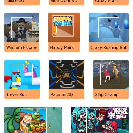
Glisser.IO
Blob Giant 3D
Crazy Stack
Western Escape
Happy Pairs
Crazy Rushing Ball
Tower Run
Pacman 3D
Slap Champ