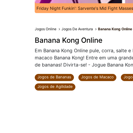
Friday Night Funkin': Sarvente's Mid Fight Masse
Jogos Online
Jogos De Aventura
Banana Kong Online
Banana Kong Online
Em Banana Kong Online pule, corra, salte e
macaco Banana Kong! Entre em uma grande
de bananas! Divirta-se! - Jogue Banana Kong
Jogos de Bananas
Jogos de Macaco
Jogo
Jogos de Agilidade