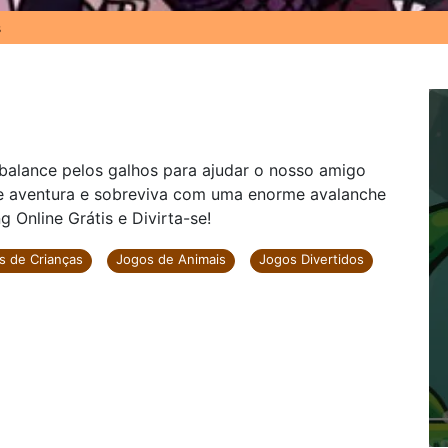
s
 balance pelos galhos para ajudar o nosso amigo
 aventura e sobreviva com uma enorme avalanche
 Online Grátis e Divirta-se!
s de Crianças
Jogos de Animais
Jogos Divertidos