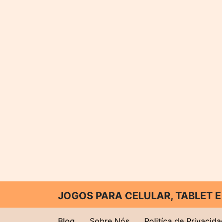
JOGOS PARA CELULAR, TABLET
Blog
Sobre Nós
Politíca de Privacid