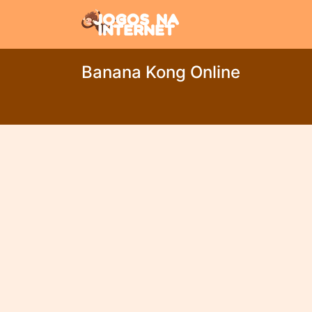
Banana Kong Online