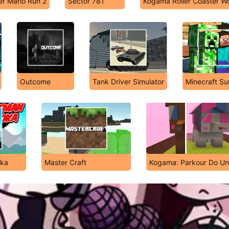
r Mario Run 2
Sector 781
Kogama Roller Coaster W
Outcome
Tank Driver Simulator
Minecraft Su
ka
Master Craft
Kogama: Parkour Do Uni