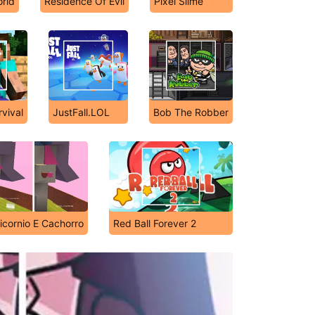
orld
Residence Of Evil
Pixel Slime
rvival
JustFall.LOL
Bob The Robber
cornio E Cachorro
Red Ball Forever 2