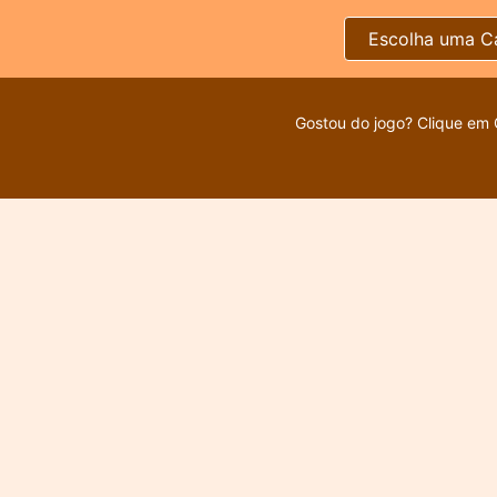
Escolha uma C
Gostou do jogo? Clique em 