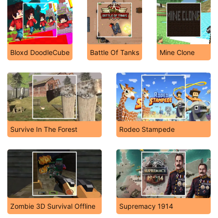
Bloxd DoodleCube
Battle Of Tanks
Mine Clone
Survive In The Forest
Rodeo Stampede
Zombie 3D Survival Offline
Supremacy 1914