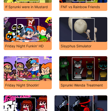
If Sprunki were in Mustard
FNF vs Rainbow Friends
Friday Night Funkin' HD
Sisyphus Simulator
Friday Night Shootin'
Sprunki Wenda Treatment