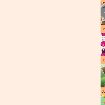
J
Jo
Jo