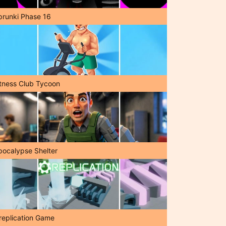
prunki Phase 16
itness Club Tycoon
pocalypse Shelter
replication Game