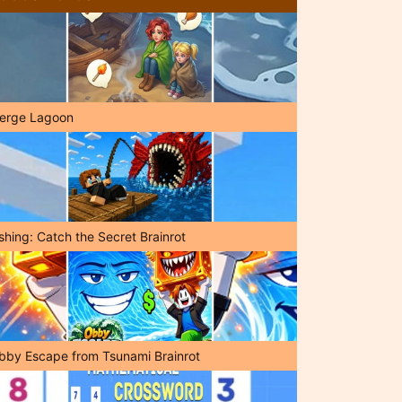
erge Lagoon
shing: Catch the Secret Brainrot
bby Escape from Tsunami Brainrot