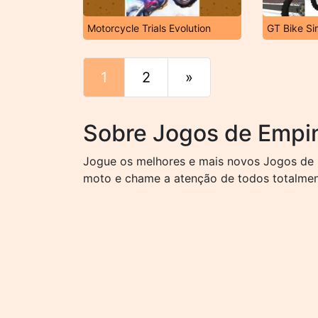
Motorcycle Trials Evolution
GT Bike Si
1
2
»
Fim
Sobre Jogos de Empi
Jogue os melhores e mais novos Jogos de 
moto e chame a atenção de todos totalment