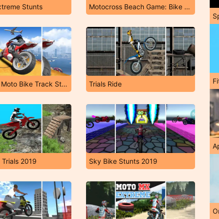
Extreme Stunts
Motocross Beach Game: Bike Stunt Racing
S
F
Impossible Moto Bike Track Stunts
Trials Ride
A
 Trials 2019
Sky Bike Stunts 2019
O