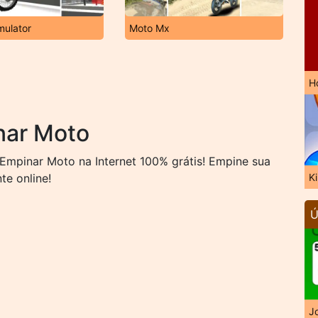
mulator
Moto Mx
H
nar Moto
Empinar Moto na Internet 100% grátis! Empine sua
e online!
K
Ú
J