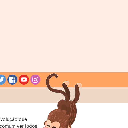
evolução que
a comum ver jogos