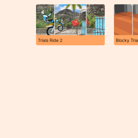
Trials Ride 2
Blocky Tria