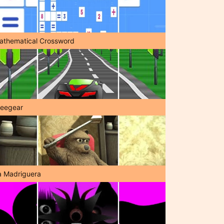
athematical Crossword
reegear
a Madriguera