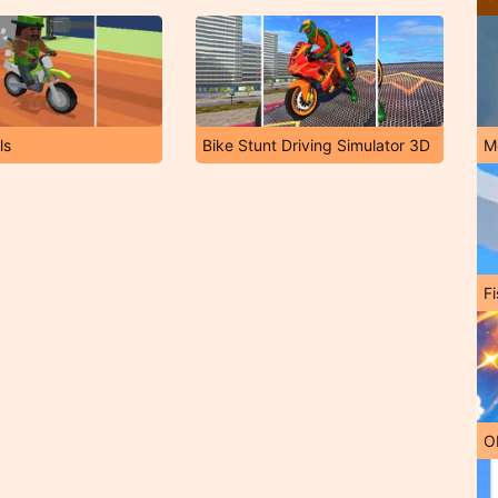
ls
Bike Stunt Driving Simulator 3D
M
Fi
O