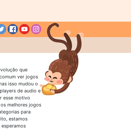
evolução que
a comum ver jogos
mas isso mudou o
layers de audio e
r esse motivo
 os melhores jogos
ategorias para
rito, estamos
e esperamos