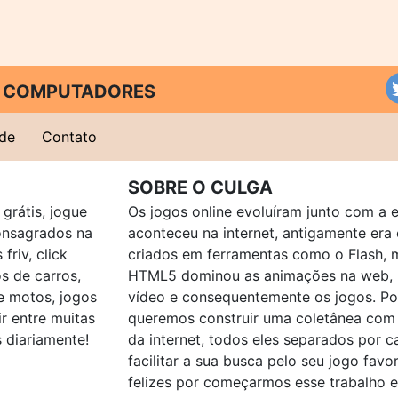
 E COMPUTADORES
ade
Contato
SOBRE O CULGA
grátis, jogue
Os jogos online evoluíram junto com a 
consagrados na
aconteceu na internet, antigamente er
friv, click
criados em ferramentas como o Flash, 
os de carros,
HTML5 dominou as animações na web, p
e motos, jogos
vídeo e consequentemente os jogos. Po
ir entre muitas
queremos construir uma coletânea com
 diariamente!
da internet, todos eles separados por c
facilitar a sua busca pelo seu jogo favo
felizes por começarmos esse trabalho 