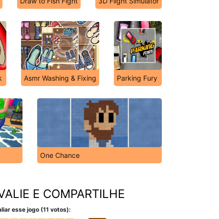
Draw to Fish Fight
3D Flight Simulator
k
Asmr Washing & Fixing
Parking Fury
One Chance
VALIE E COMPARTILHE
liar esse jogo (11 votos):