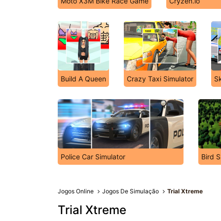
Moto X3M Bike Race Game
Cryzen.io
Build A Queen
Crazy Taxi Simulator
Sk
Police Car Simulator
Bird S
Jogos Online
Jogos De Simulação
Trial Xtreme
Trial Xtreme