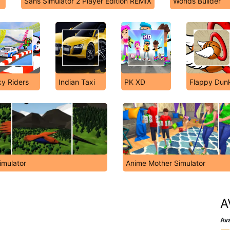
Sans Simulator 2 Player Edition REMIX
Worlds Builder
y Riders
Indian Taxi
PK XD
Flappy Dun
imulator
Anime Mother Simulator
A
Ava