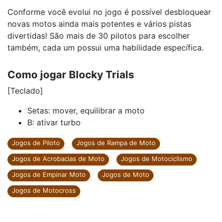
Conforme você evolui no jogo é possível desbloquear
novas motos ainda mais potentes e vários pistas
divertidas! São mais de 30 pilotos para escolher
também, cada um possui uma habilidade específica.
Como jogar Blocky Trials
[Teclado]
Setas: mover, equilibrar a moto
B: ativar turbo
Jogos de Piloto
Jogos de Rampa de Moto
Jogos de Acrobacias de Moto
Jogos de Motociclismo
Jogos de Empinar Moto
Jogos de Moto
Jogos de Motocross