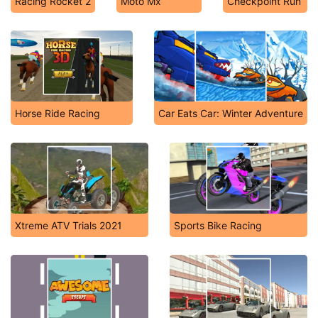
Racing Rocket 2
Moto Mx
Checkpoint Run
Horse Ride Racing
Car Eats Car: Winter Adventure
Xtreme ATV Trials 2021
Sports Bike Racing