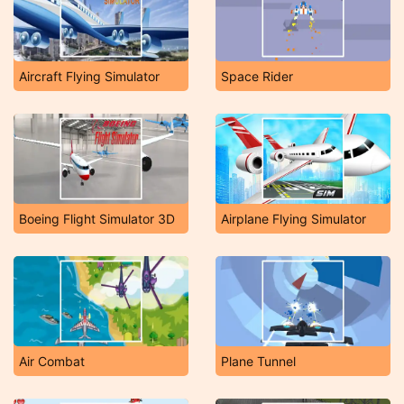
Aircraft Flying Simulator
Space Rider
Boeing Flight Simulator 3D
Airplane Flying Simulator
Air Combat
Plane Tunnel