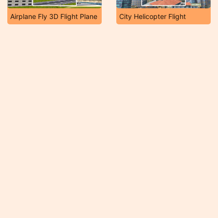
Airplane Fly 3D Flight Plane
City Helicopter Flight