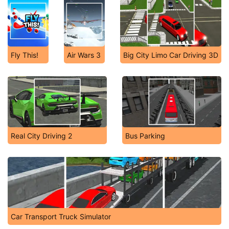
Fly This!
Air Wars 3
Big City Limo Car Driving 3D
Real City Driving 2
Bus Parking
Car Transport Truck Simulator