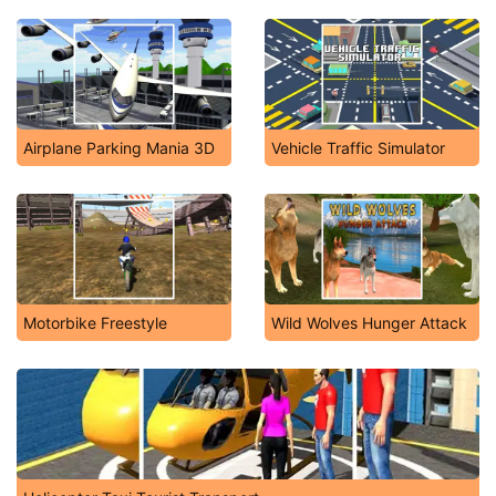
Airplane Parking Mania 3D
Vehicle Traffic Simulator
Motorbike Freestyle
Wild Wolves Hunger Attack