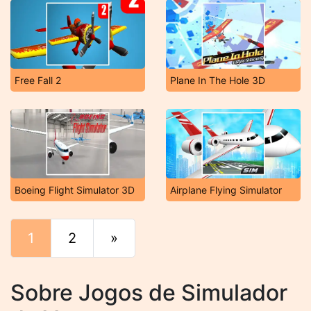
Free Fall 2
Plane In The Hole 3D
Boeing Flight Simulator 3D
Airplane Flying Simulator
1
2
»
Fim
Sobre Jogos de Simulador