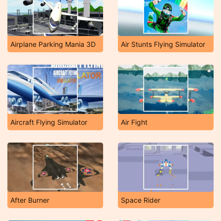
Airplane Parking Mania 3D
Air Stunts Flying Simulator
Aircraft Flying Simulator
Air Fight
After Burner
Space Rider