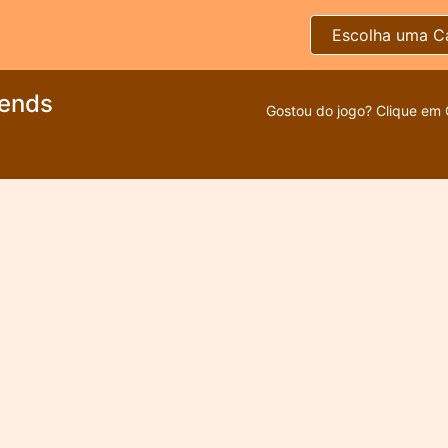
Escolha uma C
iends
Gostou do jogo? Clique em 