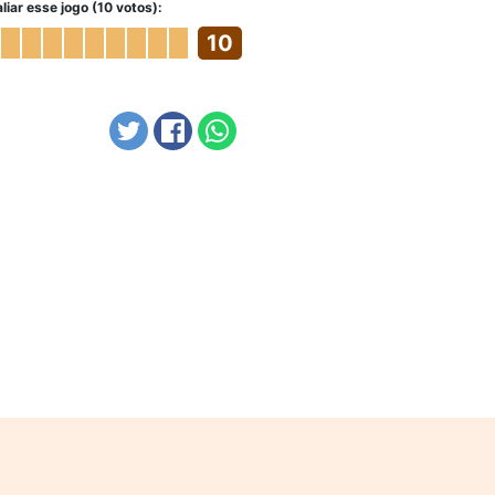
liar esse jogo (10 votos):
10