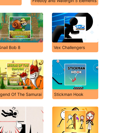
Fireboy and Watergirl 5 Elements
Snail Bob 8
Vex Challengers
gend Of The Samurai
Stickman Hook