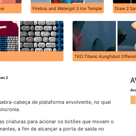
yer
Fireboy and Watergirl 3 Ice Temple
Draw 2 Sa
TKO:Titanic Kungfubot Offensi
man 2
A
Ava
uebra-cabeça de plataforma envolvente, no qual
incronia.
as criaturas para acionar os botões que movem o
mantes, a fim de alcançar a porta de saída no