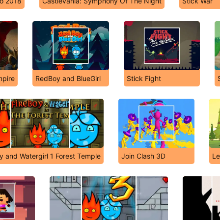
mo 2018
Castlevania: Symphony Of The Night
Stick War
mpire
RedBoy and BlueGirl
Stick Fight
y and Watergirl 1 Forest Temple
Join Clash 3D
Le