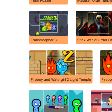
Thief Puzzle
Maserati Gran Turis
Transmorpher 3
Stick War 2: Order E
Fireboy and Watergirl 2 Light Temple
Firebo