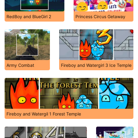
RedBoy and BlueGirl 2
Princess Circus Getaway
Army Combat
Fireboy and Watergirl 3 Ice Temple
Fireboy and Watergil 1 Forest Temple