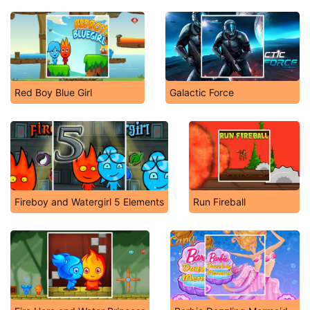
Red Boy Blue Girl
Galactic Force
Fireboy and Watergirl 5 Elements
Run Fireball