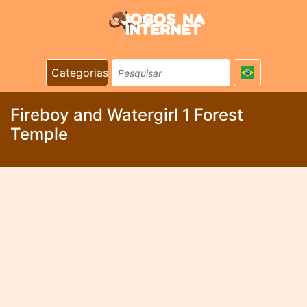
Categorias
Fireboy and Watergirl 1 Forest
Temple