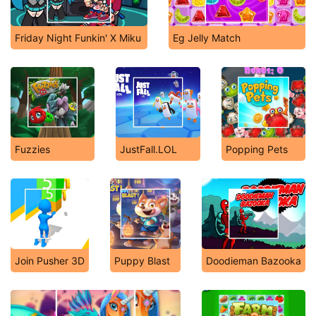
Friday Night Funkin' X Miku
Eg Jelly Match
Fuzzies
JustFall.LOL
Popping Pets
Join Pusher 3D
Puppy Blast
Doodieman Bazooka