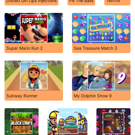
Dotted Girl Lips Injections
Fill The Balls
TenTrix
Super Mario Run 2
Sea Treasure Match 3
Subway Runner
My Dolphin Show 9