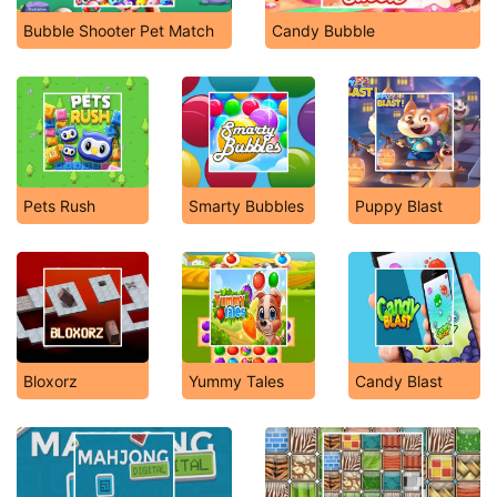
Bubble Shooter Pet Match
Candy Bubble
Pets Rush
Smarty Bubbles
Puppy Blast
Bloxorz
Yummy Tales
Candy Blast