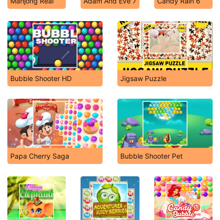
Mahjong Real
Adam And Eve 7
Candy Rain 6
Bubble Shooter HD
Jigsaw Puzzle
Papa Cherry Saga
Bubble Shooter Pet