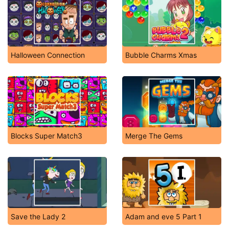
Halloween Connection
Bubble Charms Xmas
Blocks Super Match3
Merge The Gems
Save the Lady 2
Adam and eve 5 Part 1