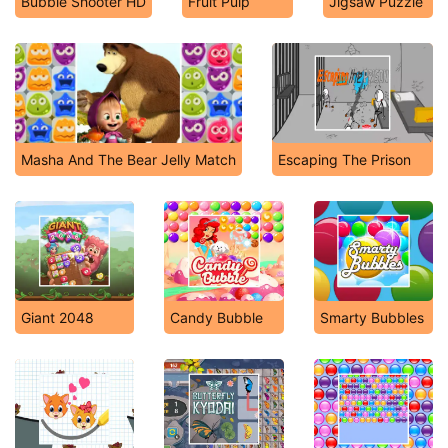
Bubble Shooter HD
Fruit Pulp
Jigsaw Puzzle
Masha And The Bear Jelly Match
Escaping The Prison
Giant 2048
Candy Bubble
Smarty Bubbles