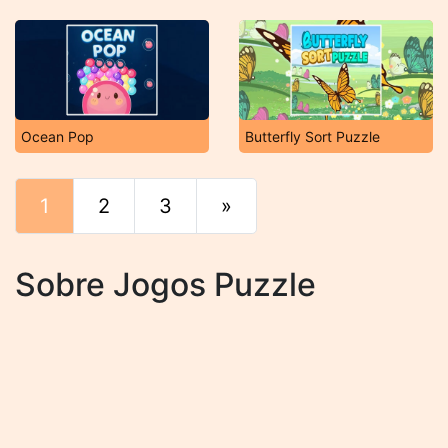
Ocean Pop
Butterfly Sort Puzzle
1
2
3
»
Fim
Sobre Jogos Puzzle