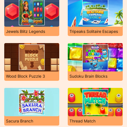
Jewels Blitz Legends
Tripeaks Solitaire Escapes
Wood Block Puzzle 3
Sudoku Brain Blocks
Sacura Branch
Thread Match