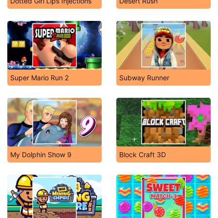
Dotted Girl Lips Injections
Desert Rush
Super Mario Run 2
Subway Runner
My Dolphin Show 9
Block Craft 3D