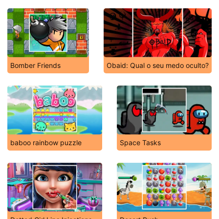
Bomber Friends
Obaid: Qual o seu medo oculto?
baboo rainbow puzzle
Space Tasks