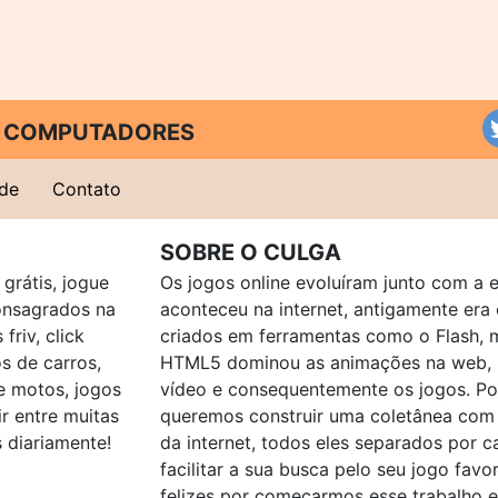
 E COMPUTADORES
ade
Contato
SOBRE O CULGA
grátis, jogue
Os jogos online evoluíram junto com a 
consagrados na
aconteceu na internet, antigamente er
friv, click
criados em ferramentas como o Flash, 
os de carros,
HTML5 dominou as animações na web, p
e motos, jogos
vídeo e consequentemente os jogos. Po
ir entre muitas
queremos construir uma coletânea com
 diariamente!
da internet, todos eles separados por c
facilitar a sua busca pelo seu jogo favo
felizes por começarmos esse trabalho 