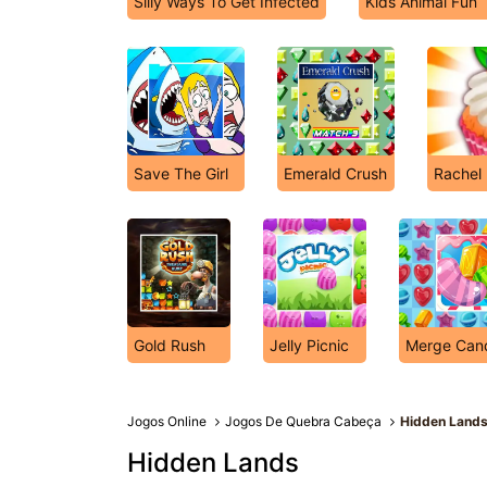
Silly Ways To Get Infected
Kids Animal Fun
Save The Girl
Emerald Crush
Rachel 
Gold Rush
Jelly Picnic
Merge Can
Jogos Online
Jogos De Quebra Cabeça
Hidden Land
Hidden Lands