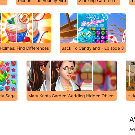
Pichon: The Bouncy Bird
Slacking Cafeteria
T
Holmes: Find Differences
Back To Candyland - Episode 3
dy Saga
Mary Knots Garden Wedding Hidden Object
Hid
s
A
Ava