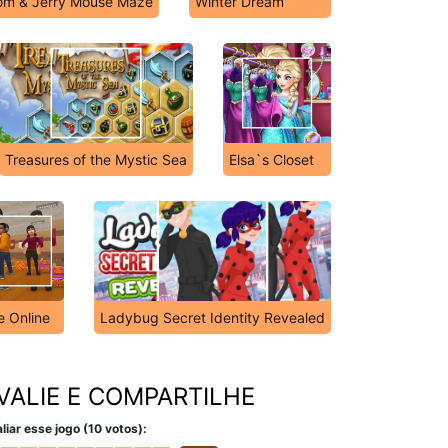
om & Jerry Mouse Maze
Winter Dream
Treasures of the Mystic Sea
Elsa`s Closet
e Online
Ladybug Secret Identity Revealed
VALIE E COMPARTILHE
liar esse jogo (10 votos):