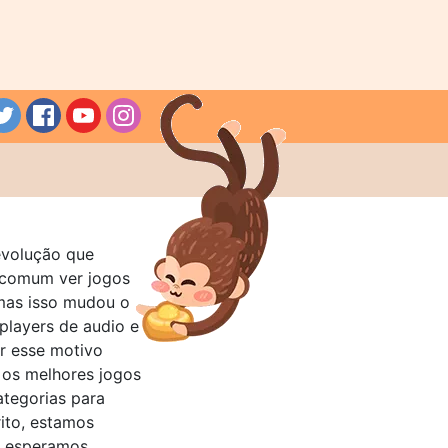
evolução que
a comum ver jogos
mas isso mudou o
layers de audio e
r esse motivo
 os melhores jogos
ategorias para
rito, estamos
e esperamos